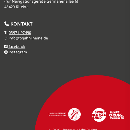
(für Navigationsgeräte Germanenallee 6)
48429 Rheine
KONTAKT
T:
05971-97490
E:
info@tvjahnrheine.de
facebook
instagram
© 2026 - Turnverein Jahn-Rheine