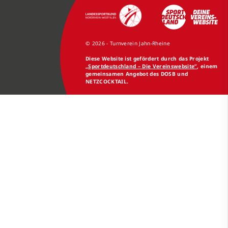
© 2026 - Turnverein Jahn-Rheine
Diese Website ist gefördert durch das Projekt
„Sportdeutschland – Die Vereinswebsite”
, einem
gemeinsamen Angebot des DOSB und
NETZCOCKTAIL.