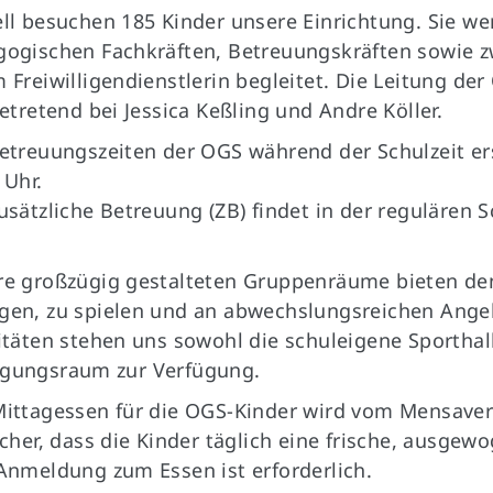
ll besuchen 185 Kinder unsere Einrichtung. Sie 
ogischen Fachkräften, Betreuungskräften sowie z
 Freiwilligendienstlerin begleitet. Die Leitung de
vetretend bei Jessica Keßling und Andre Köller.
etreuungszeiten der OGS während der Schulzeit ers
 Uhr.
usätzliche Betreuung (ZB) findet in der regulären S
e großzügig gestalteten Gruppenräume bieten den K
en, zu spielen und an abwechslungsreichen Angeb
itäten stehen uns sowohl die schuleigene Sporthal
gungsraum zur Verfügung.
ittagessen für die OGS-Kinder wird vom Mensaverein
icher, dass die Kinder täglich eine frische, ausge
Anschrift
Anmeldung zum Essen ist erforderlich.