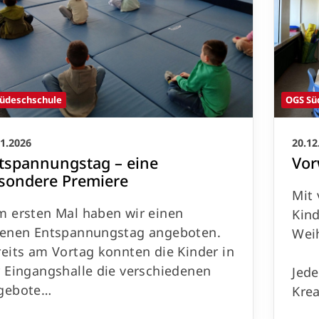
üdeschschule
OGS Sü
01.2026
20.12
tspannungstag – eine
Vor
sondere Premiere
Mit 
m ersten Mal haben wir einen
Kin
genen Entspannungstag angeboten.
Wei
eits am Vortag konnten die Kinder in
 Eingangshalle die verschiedenen
Jede
gebote…
Krea