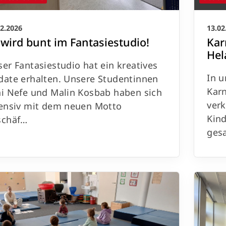
02.2026
13.02
 wird bunt im Fantasiestudio!
Kar
Hel
er Fantasiestudio hat ein kreatives
In 
date erhalten. Unsere Studentinnen
Karn
i Nefe und Malin Kosbab haben sich
verk
tensiv mit dem neuen Motto
Kind
schäf…
ges