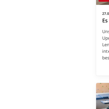
27.
Es
Uns
Up
Len
in
be