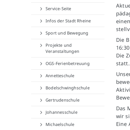
Aktue
Service-Seite
pädag
einem
Infos der Stadt Rheine
stell
Sport und Bewegung
Die B
Projekte und
16:30
Veranstaltungen
Die Z
statt.
OGS-Ferienbetreuung
Unser
Annetteschule
beweg
Bodelschwinghschule
Aktiv
Bewe
Gertrudenschule
Das M
Johannesschule
wir s
Eine 
Michaelschule