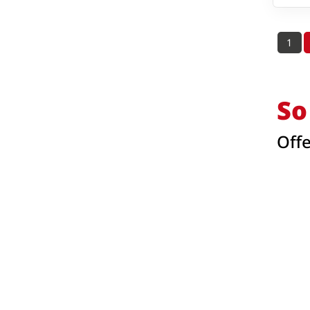
1
So
Off