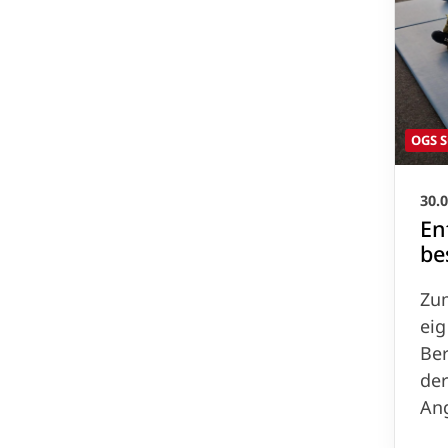
OGS S
30.
En
be
Zu
ei
Ber
der
An