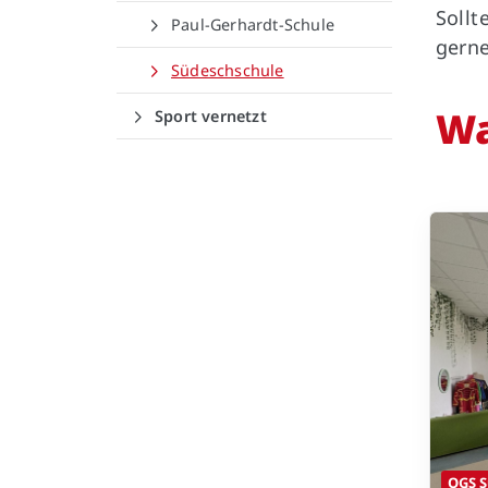
Sollt
Paul-Gerhardt-Schule
gerne
Südeschschule
Impressum
|
Datenschutz
Wa
Sport vernetzt
OGS S