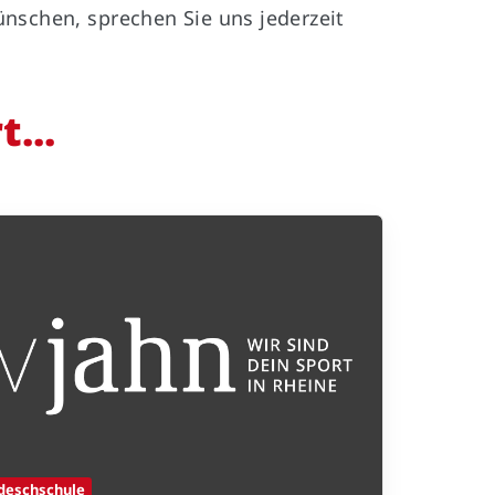
nschen, sprechen Sie uns jederzeit
:
05971-97490
:
info@tvjahnrheine.de
facebook
...
instagram
deschschule