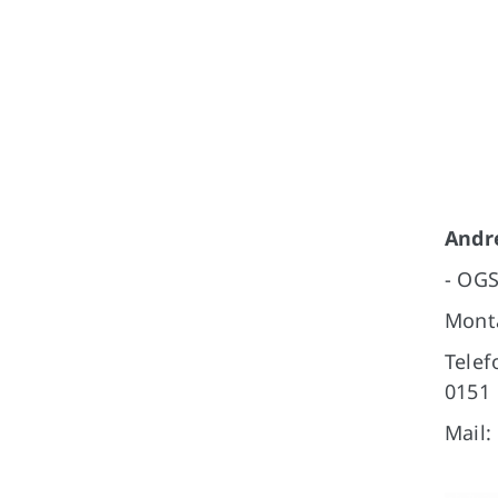
André
- OGS
Monta
Telef
0151
Mail: