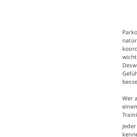
Parko
natür
koord
wicht
Deswe
Gefüh
besse
Wer a
einem
Train
Jeder
kenn