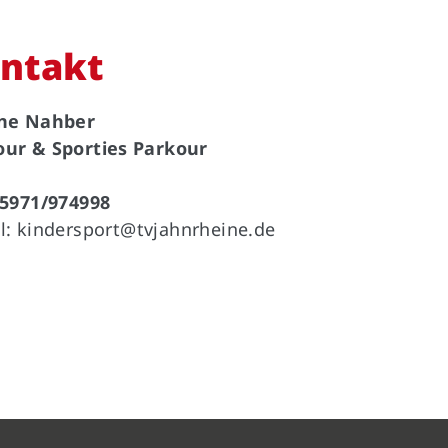
ntakt
ine Nahber
our & Sporties Parkour
05971/974998
l:
kindersport@tvjahnrheine.de