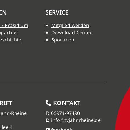
IN
SERVICE
 / Präsidium
Mitglied werden
hpartner
Download-Center
eschichte
Sportmeo
RIFT
KONTAKT
 Jahn-Rheine
T:
05971-97490
E:
info@tvjahnrheine.de
llee 4