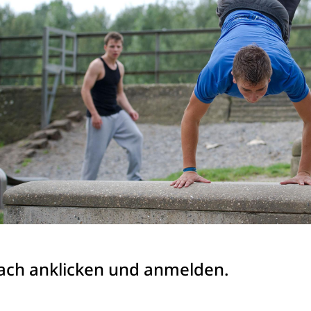
Anschrift
Turnverein Jahn-Rheine 1885 e.V.
T
Germanenallee 4
E
(für Navigationsgeräte Germanenallee
6)
48429 Rheine
fach anklicken und anmelden.