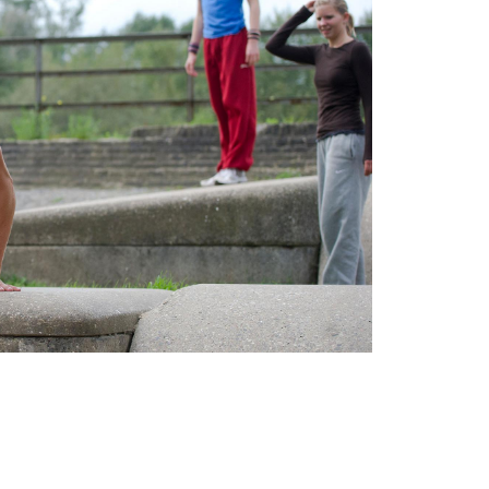
Kontakt
:
05971-97490
:
info@tvjahnrheine.de
facebook
instagram