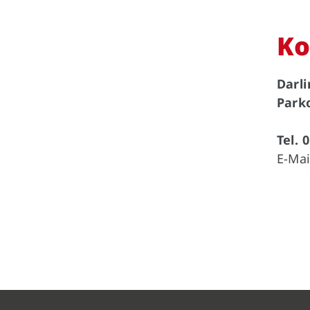
Ko
Darl
Park
Tel. 
E-Mai