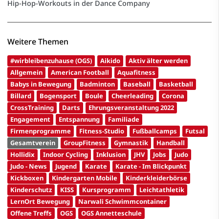
Hip-Hop-Workouts in der Dance Company
Weitere Themen
#wirbleibenzuhause (OGS)
Aikido
Aktiv älter werden
Allgemein
American Football
Aquafitness
Babys in Bewegung
Badminton
Baseball
Basketball
Billard
Bogensport
Boule
Cheerleading
Corona
CrossTraining
Darts
Ehrungsveranstaltung 2022
Engagement
Entspannung
Familiade
Firmenprogramme
Fitness-Studio
Fußballcamps
Futsal
Gesamtverein
GroupFitness
Gymnastik
Handball
Hollidix
Indoor Cycling
Inklusion
JHV
Jobs
Judo
Judo - News
Jugend
Karate
Karate - Im Blickpunkt
Kickboxen
Kindergarten Mobile
Kinderkleiderbörse
Kinderschutz
KISS
Kursprogramm
Leichtathletik
LernOrt Bewegung
Narwali Schwimmcontainer
Offene Treffs
OGS
OGS Annetteschule