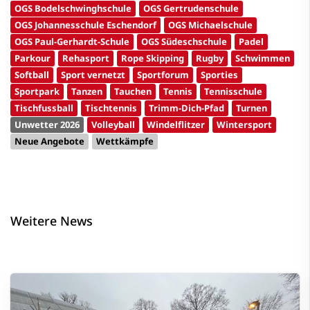
OGS Bodelschwinghschule
OGS Gertrudenschule
OGS Johannesschule Eschendorf
OGS Michaelschule
OGS Paul-Gerhardt-Schule
OGS Südeschschule
Padel
Parkour
Rehasport
Rope Skipping
Rugby
Schwimmen
Softball
Sport vernetzt
Sportforum
Sporties
Sportpark
Tanzen
Tauchen
Tennis
Tennisschule
Tischfussball
Tischtennis
Trimm-Dich-Pfad
Turnen
Unwetter 2026
Volleyball
Windelflitzer
Wintersport
Neue Angebote
Wettkämpfe
Weitere News