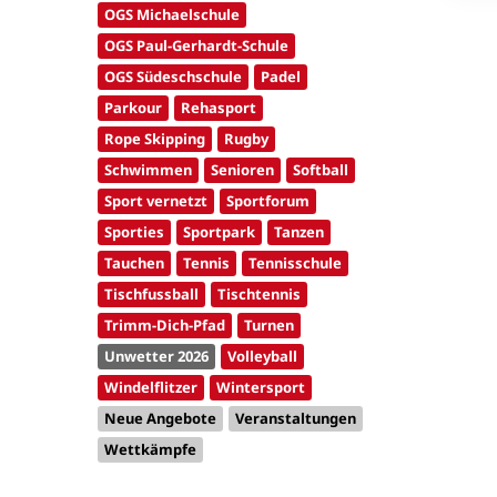
OGS Michaelschule
OGS Paul-Gerhardt-Schule
OGS Südeschschule
Padel
Parkour
Rehasport
Rope Skipping
Rugby
Schwimmen
Senioren
Softball
Sport vernetzt
Sportforum
Sporties
Sportpark
Tanzen
Tauchen
Tennis
Tennisschule
Tischfussball
Tischtennis
Trimm-Dich-Pfad
Turnen
Unwetter 2026
Volleyball
Windelflitzer
Wintersport
Neue Angebote
Veranstaltungen
Wettkämpfe