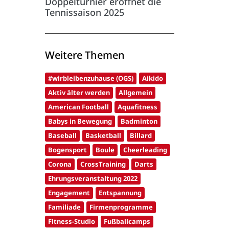
Doppelturnier eröffnet die
Tennissaison 2025
Weitere Themen
#wirbleibenzuhause (OGS)
Aikido
Aktiv älter werden
Allgemein
American Football
Aquafitness
Babys in Bewegung
Badminton
Baseball
Basketball
Billard
Bogensport
Boule
Cheerleading
Corona
CrossTraining
Darts
Ehrungsveranstaltung 2022
Engagement
Entspannung
Familiade
Firmenprogramme
Fitness-Studio
Fußballcamps