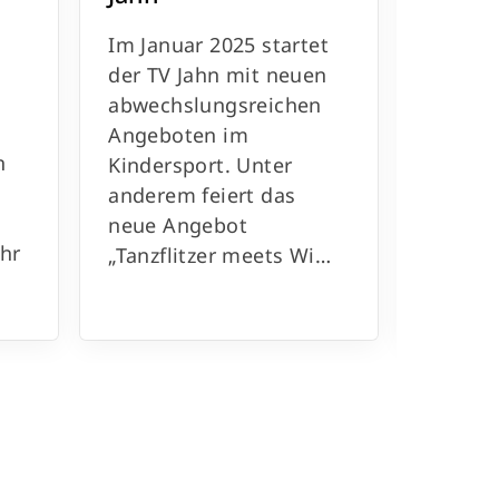
Der TV 
Im Januar 2025 startet
Novemb
der TV Jahn mit neuen
neue R
abwechslungsreichen
spezie
Angeboten im
für jun
n
Kindersport. Unter
Mami-B
anderem feiert das
Babys 
neue Angebot
hin zu
Uhr
„Tanzflitzer meets Wi…