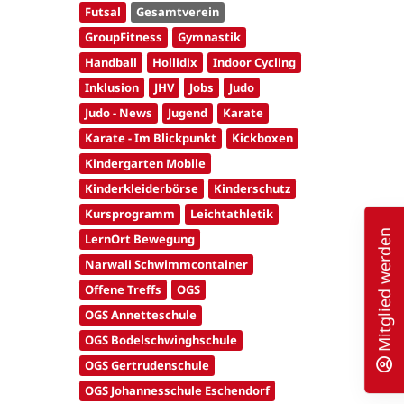
Futsal
Gesamtverein
GroupFitness
Gymnastik
Handball
Hollidix
Indoor Cycling
Inklusion
JHV
Jobs
Judo
Judo - News
Jugend
Karate
Karate - Im Blickpunkt
Kickboxen
Kindergarten Mobile
Kinderkleiderbörse
Kinderschutz
Kursprogramm
Leichtathletik
Mitglied werden
LernOrt Bewegung
Narwali Schwimmcontainer
Offene Treffs
OGS
OGS Annetteschule
OGS Bodelschwinghschule
OGS Gertrudenschule
OGS Johannesschule Eschendorf