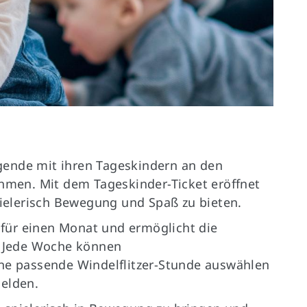
Germanenallee 4
E
(für Navigationsgeräte Germanenallee
6)
48429 Rheine
gende mit ihren Tageskindern an den
ehmen. Mit dem Tageskinder-Ticket eröffnet
spielerisch Bewegung und Spaß zu bieten.
t für einen Monat und ermöglicht die
n. Jede Woche können
ine passende Windelflitzer-Stunde auswählen
melden.