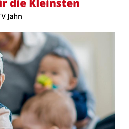
 die Kleinsten
TV Jahn
Anschrift
Turnverein Jahn-Rheine 1885 e.V.
T