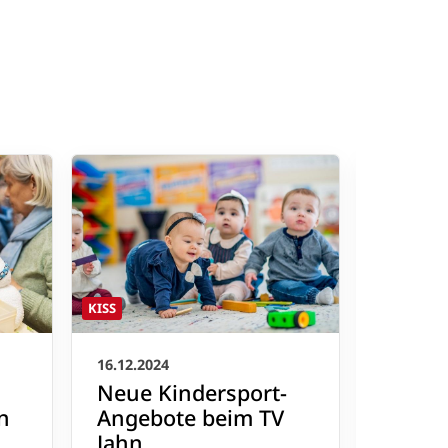
KISS
KISS
16.12.2024
05.11.20
Neue Kindersport-
Fitne
n
Angebote beim TV
Groß 
Jahn