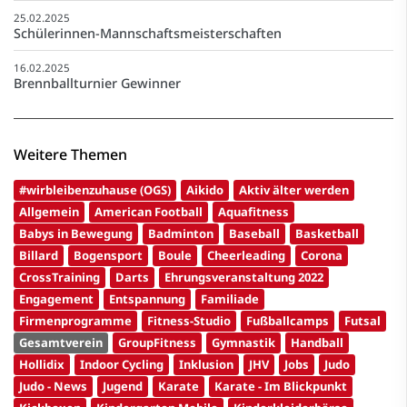
25.02.2025
Schülerinnen-Mannschaftsmeisterschaften
16.02.2025
Brennballturnier Gewinner
Weitere Themen
#wirbleibenzuhause (OGS)
Aikido
Aktiv älter werden
Allgemein
American Football
Aquafitness
Babys in Bewegung
Badminton
Baseball
Basketball
Billard
Bogensport
Boule
Cheerleading
Corona
CrossTraining
Darts
Ehrungsveranstaltung 2022
Engagement
Entspannung
Familiade
Firmenprogramme
Fitness-Studio
Fußballcamps
Futsal
Gesamtverein
GroupFitness
Gymnastik
Handball
Hollidix
Indoor Cycling
Inklusion
JHV
Jobs
Judo
Judo - News
Jugend
Karate
Karate - Im Blickpunkt