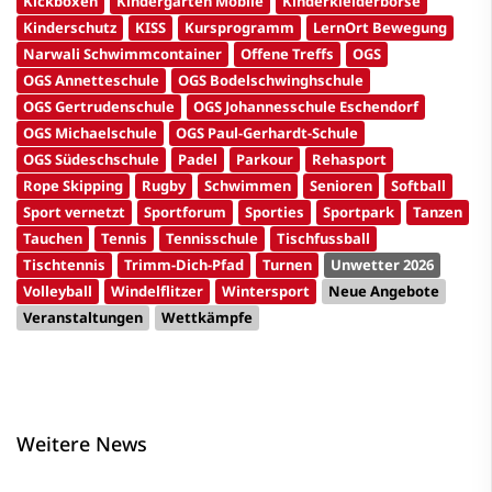
Kickboxen
Kindergarten Mobile
Kinderkleiderbörse
Kinderschutz
KISS
Kursprogramm
LernOrt Bewegung
Narwali Schwimmcontainer
Offene Treffs
OGS
OGS Annetteschule
OGS Bodelschwinghschule
OGS Gertrudenschule
OGS Johannesschule Eschendorf
OGS Michaelschule
OGS Paul-Gerhardt-Schule
OGS Südeschschule
Padel
Parkour
Rehasport
Rope Skipping
Rugby
Schwimmen
Senioren
Softball
Sport vernetzt
Sportforum
Sporties
Sportpark
Tanzen
Tauchen
Tennis
Tennisschule
Tischfussball
Tischtennis
Trimm-Dich-Pfad
Turnen
Unwetter 2026
Volleyball
Windelflitzer
Wintersport
Neue Angebote
Veranstaltungen
Wettkämpfe
Weitere News