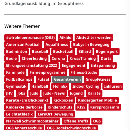
Grundlagenausbildung im Groupfitness
Weitere Themen
#wirbleibenzuhause (OGS)
Aikido
Aktiv älter werden
American Football
Aquafitness
Babys in Bewegung
Badminton
Baseball
Basketball
Billard
Bogensport
Boule
Cheerleading
Corona
CrossTraining
Darts
Ehrungsveranstaltung 2022
Engagement
Entspannung
Familiade
Firmenprogramme
Fitness-Studio
Fußballcamps
Futsal
Gesamtverein
GroupFitness
Gymnastik
Handball
Hollidix
Indoor Cycling
Inklusion
JHV
Jobs
Judo
Judo - News
Jugend
Karate
Karate - Im Blickpunkt
Kickboxen
Kindergarten Mobile
Kinderkleiderbörse
Kinderschutz
KISS
Kursprogramm
Leichtathletik
LernOrt Bewegung
Narwali Schwimmcontainer
Offene Treffs
OGS
OGS Annetteschule
OGS Bodelschwinghschule