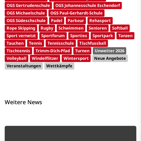
OGS Gertrudenschule
OGS Johannesschule Eschendorf
OGS Michaelschule
OGS Paul-Gerhardt-Schule
OGS Südeschschule
Padel
Parkour
Rehasport
Rope Skipping
Rugby
Schwimmen
Senioren
Softball
Sport vernetzt
Sportforum
Sporties
Sportpark
Tanzen
Tauchen
Tennis
Tennisschule
Tischfussball
Tischtennis
Trimm-Dich-Pfad
Turnen
Unwetter 2026
Volleyball
Windelflitzer
Wintersport
Neue Angebote
Veranstaltungen
Wettkämpfe
Weitere News