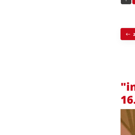
"i
16