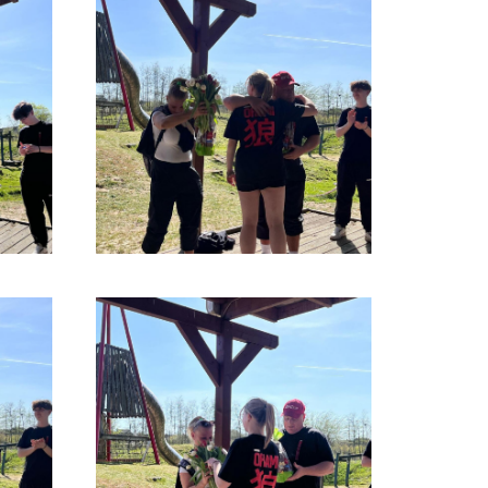
:
05971-97490
:
info@tvjahnrheine.de
facebook
instagram