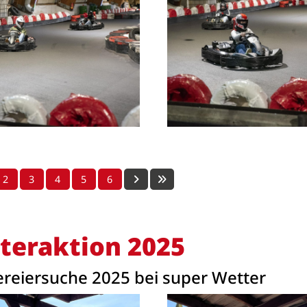
2
3
4
5
6
teraktion 2025
reiersuche 2025 bei super Wetter
Anschrift