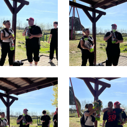
Turnverein Jahn-Rheine 1885 e.V.
T
Germanenallee 4
E
(für Navigationsgeräte Germanenallee
6)
48429 Rheine