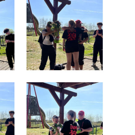
:
05971-97490
:
info@tvjahnrheine.de
facebook
instagram