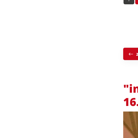
"i
16