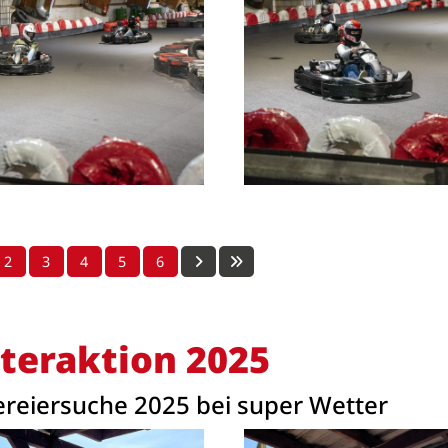
2
3
4
5
6
teraktion 2025
reiersuche 2025 bei super Wetter
Anschrift