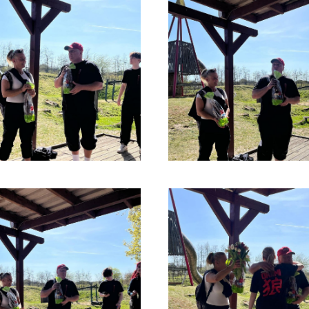
Turnverein Jahn-Rheine 1885 e.V.
T
Germanenallee 4
E
(für Navigationsgeräte Germanenallee
6)
48429 Rheine