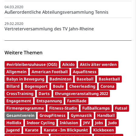
04.03.2020
Außerordentliche Abteilungsversammlung Tennis
29.02.2020
Vertreterversammlung des TV Jahn-Rheine
Weitere Themen
#wirbleibenzuhause (OGS)
Aikido
Aktiv älter werden
Allgemein
American Football
Aquafitness
Babys in Bewegung
Badminton
Baseball
Basketball
Billard
Bogensport
Boule
Cheerleading
Corona
CrossTraining
Darts
Ehrungsveranstaltung 2022
Engagement
Entspannung
Familiade
Firmenprogramme
Fitness-Studio
Fußballcamps
Futsal
Gesamtverein
GroupFitness
Gymnastik
Handball
Hollidix
Indoor Cycling
Inklusion
JHV
Jobs
Judo
Jugend
Karate
Karate - Im Blickpunkt
Kickboxen