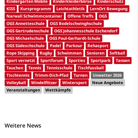
Kindergarten Mobile
Kinderkleiderbörse
Kinderschutz
KISS
Kursprogramm
Leichtathletik
LernOrt Bewegung
Narwali Schwimmcontainer
Offene Treffs
OGS
OGS Annetteschule
OGS Bodelschwinghschule
OGS Gertrudenschule
OGS Johannesschule Eschendorf
OGS Michaelschule
OGS Paul-Gerhardt-Schule
OGS Südeschschule
Padel
Parkour
Rehasport
Rope Skipping
Rugby
Schwimmen
Senioren
Softball
Sport vernetzt
Sportforum
Sporties
Sportpark
Tanzen
Tauchen
Tennis
Tennisschule
Tischfussball
Tischtennis
Trimm-Dich-Pfad
Turnen
Unwetter 2026
Volleyball
Windelflitzer
Wintersport
Neue Angebote
Veranstaltungen
Wettkämpfe
Weitere News