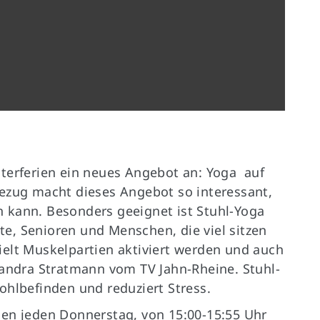
Germanenallee 4
E
(für Navigationsgeräte Germanenallee
6)
48429 Rheine
sterferien ein neues Angebot an: Yoga auf
bezug macht dieses Angebot so interessant,
 kann. Besonders geeignet ist Stuhl-Yoga
e, Senioren und Menschen, die viel sitzen
ielt Muskelpartien aktiviert werden und auch
Sandra Stratmann vom TV Jahn-Rheine. Stuhl-
ohlbefinden und reduziert Stress.
ien jeden Donnerstag, von 15:00-15:55 Uhr