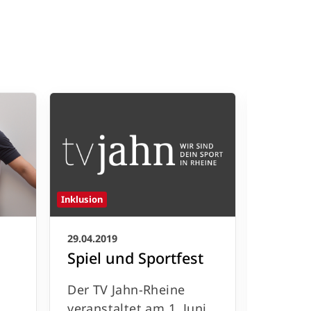
Inklusion
Inklusion
29.04.2019
29.04.20
Spiel und Sportfest
C-Fit
m
Der TV Jahn-Rheine
Der Fa
veranstaltet am 1. Juni
GroupF