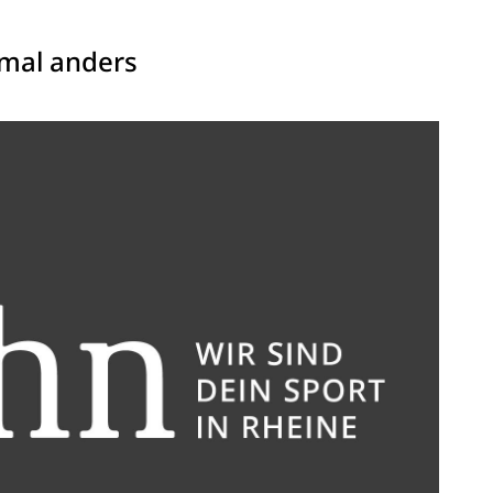
mal anders
Anschrift
Turnverein Jahn-Rheine 1885 e.V.
T