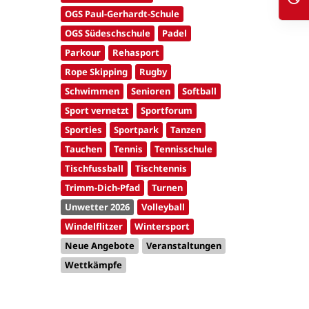
OGS Paul-Gerhardt-Schule
OGS Südeschschule
Padel
Parkour
Rehasport
Rope Skipping
Rugby
Schwimmen
Senioren
Softball
Sport vernetzt
Sportforum
Sporties
Sportpark
Tanzen
Tauchen
Tennis
Tennisschule
Tischfussball
Tischtennis
Trimm-Dich-Pfad
Turnen
Unwetter 2026
Volleyball
Windelflitzer
Wintersport
Neue Angebote
Veranstaltungen
Wettkämpfe