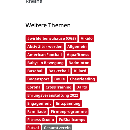
Rheine
Weitere Themen
#wirbleibenzuhause (OGS)
Aikido
Aktiv älter werden
Allgemein
American Football
Aquafitness
Babys in Bewegung
Badminton
Baseball
Basketball
Billard
Bogensport
Boule
Cheerleading
Corona
CrossTraining
Darts
Ehrungsveranstaltung 2022
Engagement
Entspannung
Familiade
Firmenprogramme
Fitness-Studio
Fußballcamps
Futsal
Gesamtverein