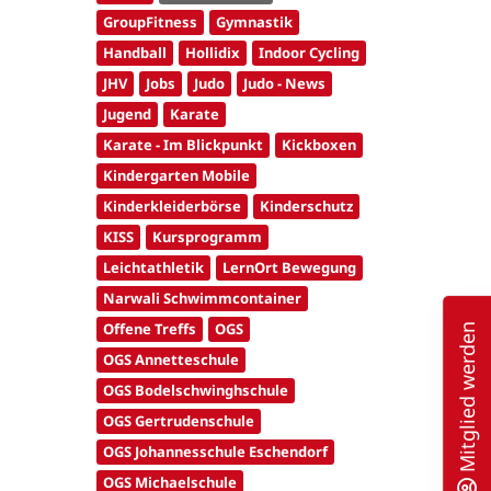
GroupFitness
Gymnastik
Handball
Hollidix
Indoor Cycling
JHV
Jobs
Judo
Judo - News
Jugend
Karate
Karate - Im Blickpunkt
Kickboxen
Kindergarten Mobile
Kinderkleiderbörse
Kinderschutz
KISS
Kursprogramm
Leichtathletik
LernOrt Bewegung
Narwali Schwimmcontainer
Offene Treffs
OGS
Mitglied werden
OGS Annetteschule
OGS Bodelschwinghschule
OGS Gertrudenschule
OGS Johannesschule Eschendorf
OGS Michaelschule