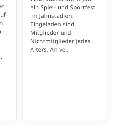
at
ein Spiel- und Sportfest
neues 
auf
im Jahnstadion.
Leben g
n
Eingeladen sind
Das An
n
Mitglieder und
sich a
Nichtmitglieder jedes
mit Kre
Alters. An ve…
Verbi
…