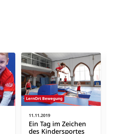
LernOrt Bewegung
LernOrt B
11.11.2019
01.11.201
Ein Tag im Zeichen
Kinder
des Kindersportes
Action