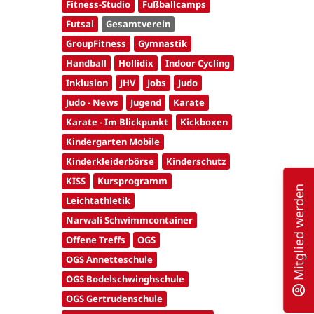
Fitness-Studio
Fußballcamps
Futsal
Gesamtverein
GroupFitness
Gymnastik
Handball
Hollidix
Indoor Cycling
Inklusion
JHV
Jobs
Judo
Judo - News
Jugend
Karate
Karate - Im Blickpunkt
Kickboxen
Kindergarten Mobile
Kinderkleiderbörse
Kinderschutz
KISS
Kursprogramm
Mitglied werden
Leichtathletik
Narwali Schwimmcontainer
Offene Treffs
OGS
OGS Annetteschule
OGS Bodelschwinghschule
OGS Gertrudenschule