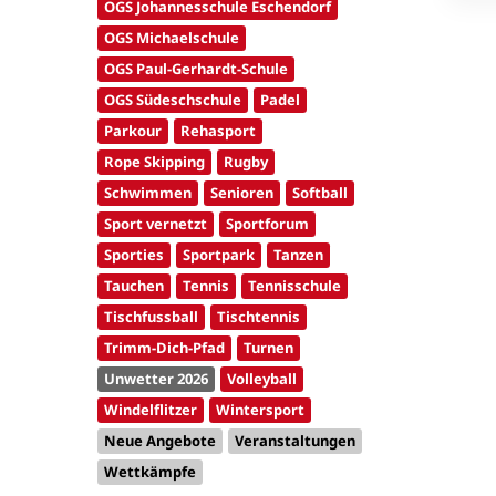
OGS Johannesschule Eschendorf
OGS Michaelschule
OGS Paul-Gerhardt-Schule
OGS Südeschschule
Padel
Parkour
Rehasport
Rope Skipping
Rugby
Schwimmen
Senioren
Softball
Sport vernetzt
Sportforum
Sporties
Sportpark
Tanzen
Tauchen
Tennis
Tennisschule
Tischfussball
Tischtennis
Trimm-Dich-Pfad
Turnen
Unwetter 2026
Volleyball
Windelflitzer
Wintersport
Neue Angebote
Veranstaltungen
Wettkämpfe