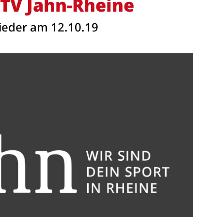
 TV Jahn-Rheine
wieder am 12.10.19
Anschrift
Turnverein Jahn-Rheine 1885 e.V.
T