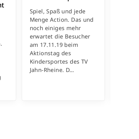
mt
Spiel, Spaß und jede
Die Fa
Menge Action. Das und
Windelfl
noch einiges mehr
Kinder
erwartet die Besucher
Sportie
.
am 17.11.19 beim
bis zum
Aktionstag des
Türen 
Kindersportes des TV
Schnup
Jahn-Rheine. D…
dem A
g