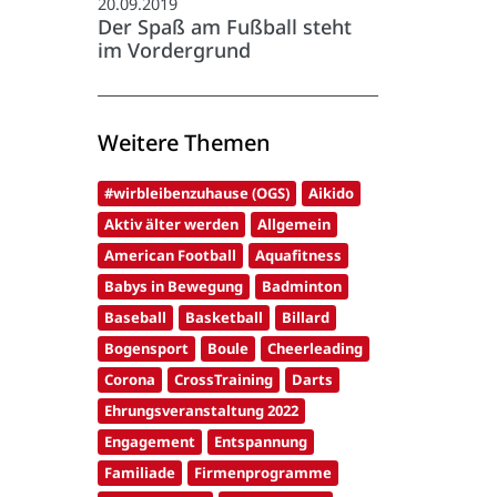
20.09.2019
Der Spaß am Fußball steht
im Vordergrund
Weitere Themen
#wirbleibenzuhause (OGS)
Aikido
Aktiv älter werden
Allgemein
American Football
Aquafitness
Babys in Bewegung
Badminton
Baseball
Basketball
Billard
Bogensport
Boule
Cheerleading
Corona
CrossTraining
Darts
Ehrungsveranstaltung 2022
Engagement
Entspannung
Familiade
Firmenprogramme