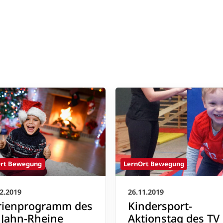
rt Bewegung
LernOrt Bewegung
2.2019
26.11.2019
rienprogramm des
Kindersport-
 Jahn-Rheine
Aktionstag des TV