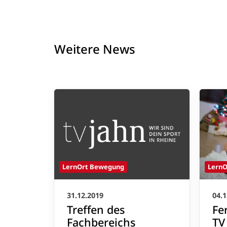
Weitere News
LernO
LernOrt Bewegung
04.1
31.12.2019
Fe
Treffen des
TV
Fachbereichs