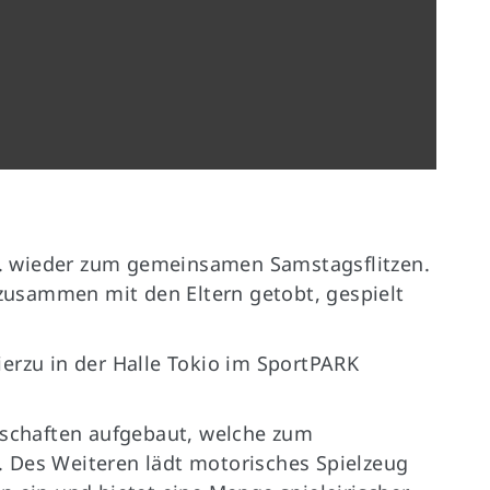
Germanenallee 4
E
(für Navigationsgeräte Germanenallee
6)
48429 Rheine
10. wieder zum gemeinsamen Samstagsflitzen.
d zusammen mit den Eltern getobt, gespielt
erzu in der Halle Tokio im SportPARK
chaften aufgebaut, welche zum
 Des Weiteren lädt motorisches Spielzeug