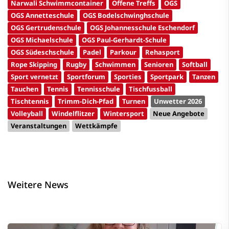
Narwali Schwimmcontainer
Offene Treffs
OGS
OGS Annetteschule
OGS Bodelschwinghschule
OGS Gertrudenschule
OGS Johannesschule Eschendorf
OGS Michaelschule
OGS Paul-Gerhardt-Schule
OGS Südeschschule
Padel
Parkour
Rehasport
Rope Skipping
Rugby
Schwimmen
Senioren
Softball
Sport vernetzt
Sportforum
Sporties
Sportpark
Tanzen
Tauchen
Tennis
Tennisschule
Tischfussball
Tischtennis
Trimm-Dich-Pfad
Turnen
Unwetter 2026
Volleyball
Windelflitzer
Wintersport
Neue Angebote
Veranstaltungen
Wettkämpfe
Weitere News