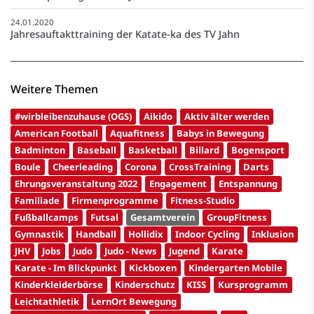
24.01.2020
Jahresauftakttraining der Katate-ka des TV Jahn
Weitere Themen
#wirbleibenzuhause (OGS)
Aikido
Aktiv älter werden
American Football
Aquafitness
Babys in Bewegung
Badminton
Baseball
Basketball
Billard
Bogensport
Boule
Cheerleading
Corona
CrossTraining
Darts
Ehrungsveranstaltung 2022
Engagement
Entspannung
Familiade
Firmenprogramme
Fitness-Studio
Fußballcamps
Futsal
Gesamtverein
GroupFitness
Gymnastik
Handball
Hollidix
Indoor Cycling
Inklusion
JHV
Jobs
Judo
Judo - News
Jugend
Karate
Karate - Im Blickpunkt
Kickboxen
Kindergarten Mobile
Kinderkleiderbörse
Kinderschutz
KISS
Kursprogramm
Leichtathletik
LernOrt Bewegung