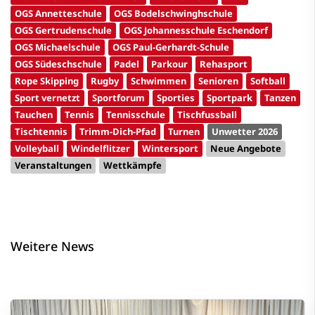
OGS Annetteschule
OGS Bodelschwinghschule
OGS Gertrudenschule
OGS Johannesschule Eschendorf
OGS Michaelschule
OGS Paul-Gerhardt-Schule
OGS Südeschschule
Padel
Parkour
Rehasport
Rope Skipping
Rugby
Schwimmen
Senioren
Softball
Sport vernetzt
Sportforum
Sporties
Sportpark
Tanzen
Tauchen
Tennis
Tennisschule
Tischfussball
Tischtennis
Trimm-Dich-Pfad
Turnen
Unwetter 2026
Volleyball
Windelflitzer
Wintersport
Neue Angebote
Veranstaltungen
Wettkämpfe
Weitere News