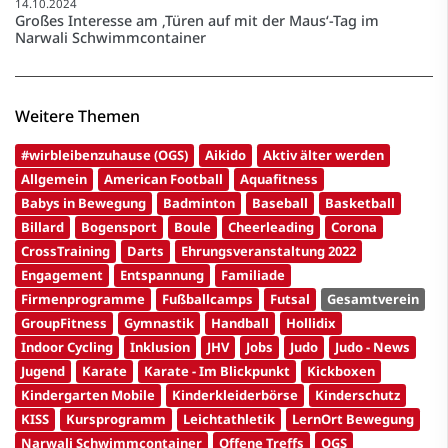
14.10.2024
Großes Interesse am ‚Türen auf mit der Maus‘-Tag im
Narwali Schwimmcontainer
Weitere Themen
#wirbleibenzuhause (OGS)
Aikido
Aktiv älter werden
Allgemein
American Football
Aquafitness
Babys in Bewegung
Badminton
Baseball
Basketball
Billard
Bogensport
Boule
Cheerleading
Corona
CrossTraining
Darts
Ehrungsveranstaltung 2022
Engagement
Entspannung
Familiade
Firmenprogramme
Fußballcamps
Futsal
Gesamtverein
GroupFitness
Gymnastik
Handball
Hollidix
Indoor Cycling
Inklusion
JHV
Jobs
Judo
Judo - News
Jugend
Karate
Karate - Im Blickpunkt
Kickboxen
Kindergarten Mobile
Kinderkleiderbörse
Kinderschutz
KISS
Kursprogramm
Leichtathletik
LernOrt Bewegung
Narwali Schwimmcontainer
Offene Treffs
OGS