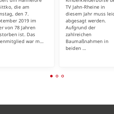
uert um Hannelore
Kinderkleiderbörse d
ittko, die am
TV Jahn-Rheine in
stag, den 7.
diesem Jahr muss lei
ptember 2019 im
abgesagt werden.
er von 78 Jahren
Aufgrund der
storben ist. Das
zahlreichen
renmitglied war m…
Baumaßnahmen in
beiden …