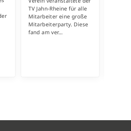
es
gemütl
Verein veranstaltete der
Sommer
TV Jahn-Rheine für alle
der
Verein
Mitarbeiter eine große
Jahn-R
Mitarbeiterparty. Diese
veranst
fand am ver…
fand i
der ku