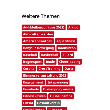
Weitere Themen
#wirbleibenzuhause (OGS)
Aikido
Aktiv älter werden
American Football
Aquafitness
Babys in Bewegung
Badminton
Baseball
Basketball
Billard
Bogensport
Boule
Cheerleading
Corona
CrossTraining
Darts
Ehrungsveranstaltung 2022
Engagement
Entspannung
Familiade
Firmenprogramme
Fitness-Studio
Fußballcamps
Futsal
Gesamtverein
GroupFitness
Gymnastik