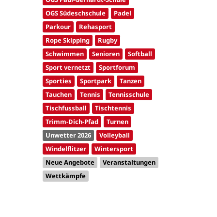
OGS Südeschschule
Padel
Parkour
Rehasport
Rope Skipping
Rugby
Schwimmen
Senioren
Softball
Sport vernetzt
Sportforum
Sporties
Sportpark
Tanzen
Tauchen
Tennis
Tennisschule
Tischfussball
Tischtennis
Trimm-Dich-Pfad
Turnen
Unwetter 2026
Volleyball
Windelflitzer
Wintersport
Neue Angebote
Veranstaltungen
Wettkämpfe