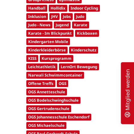
Handball
Hollidix
Indoor Cycling
Inklusion
JHV
Jobs
Judo
Judo - News
Jugend
Karate
Karate - Im Blickpunkt
Kickboxen
Kindergarten Mobile
Kinderkleiderbörse
Kinderschutz
KISS
Kursprogramm
Leichtathletik
LernOrt Bewegung
Mitglied werden
Narwali Schwimmcontainer
Offene Treffs
OGS
OGS Annetteschule
OGS Bodelschwinghschule
OGS Gertrudenschule
OGS Johannesschule Eschendorf
OGS Michaelschule
OGS Paul-Gerhardt-Schule