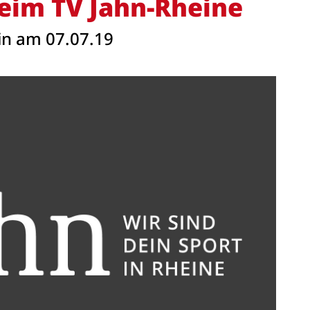
eim TV Jahn-Rheine
in am 07.07.19
Anschrift
Turnverein Jahn-Rheine 1885 e.V.
T