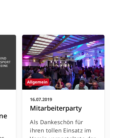
Allgemein
Allgemein
16.07.2019
15.07.20
Mitarbeiterparty
Somme
ine
Senio
Als Dankeschön für
Am 10. 
ihren tollen Einsatz im