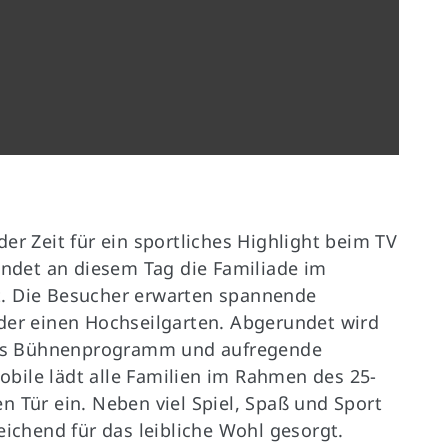
Germanenallee 4
E
(für Navigationsgeräte Germanenallee
6)
48429 Rheine
er Zeit für ein sportliches Highlight beim TV
findet an diesem Tag die Familiade im
t. Die Besucher erwarten spannende
oder einen Hochseilgarten. Abgerundet wird
iges Bühnenprogramm und aufregende
bile lädt alle Familien im Rahmen des 25-
n Tür ein. Neben viel Spiel, Spaß und Sport
eichend für das leibliche Wohl gesorgt.