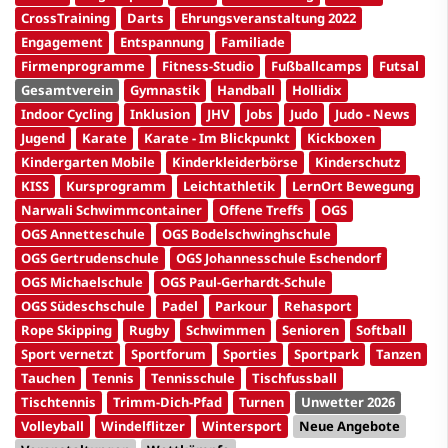
CrossTraining
Darts
Ehrungsveranstaltung 2022
Engagement
Entspannung
Familiade
Firmenprogramme
Fitness-Studio
Fußballcamps
Futsal
Gesamtverein
Gymnastik
Handball
Hollidix
Indoor Cycling
Inklusion
JHV
Jobs
Judo
Judo - News
Jugend
Karate
Karate - Im Blickpunkt
Kickboxen
Kindergarten Mobile
Kinderkleiderbörse
Kinderschutz
KISS
Kursprogramm
Leichtathletik
LernOrt Bewegung
Narwali Schwimmcontainer
Offene Treffs
OGS
OGS Annetteschule
OGS Bodelschwinghschule
OGS Gertrudenschule
OGS Johannesschule Eschendorf
OGS Michaelschule
OGS Paul-Gerhardt-Schule
OGS Südeschschule
Padel
Parkour
Rehasport
Rope Skipping
Rugby
Schwimmen
Senioren
Softball
Sport vernetzt
Sportforum
Sporties
Sportpark
Tanzen
Tauchen
Tennis
Tennisschule
Tischfussball
Tischtennis
Trimm-Dich-Pfad
Turnen
Unwetter 2026
Volleyball
Windelflitzer
Wintersport
Neue Angebote