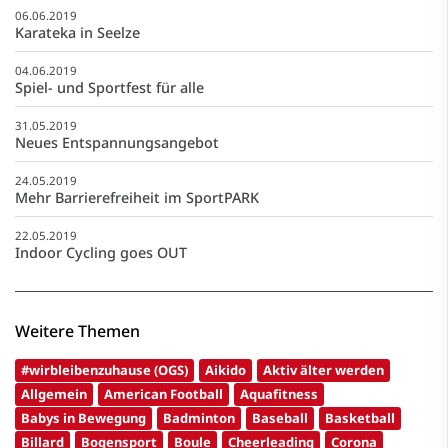
06.06.2019
Karateka in Seelze
04.06.2019
Spiel- und Sportfest für alle
31.05.2019
Neues Entspannungsangebot
24.05.2019
Mehr Barrierefreiheit im SportPARK
22.05.2019
Indoor Cycling goes OUT
Weitere Themen
#wirbleibenzuhause (OGS)
Aikido
Aktiv älter werden
Allgemein
American Football
Aquafitness
Babys in Bewegung
Badminton
Baseball
Basketball
Billard
Bogensport
Boule
Cheerleading
Corona