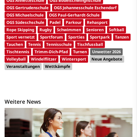
OGS Annetteschule
OGS Bodelschwinghschule
OGS Gertrudenschule
OGS Johannesschule Eschendorf
OGS Michaelschule
OGS Paul-Gerhardt-Schule
OGS Südeschschule
Padel
Parkour
Rehasport
Rope Skipping
Rugby
Schwimmen
Senioren
Softball
Sport vernetzt
Sportforum
Sporties
Sportpark
Tanzen
Tauchen
Tennis
Tennisschule
Tischfussball
Tischtennis
Trimm-Dich-Pfad
Turnen
Unwetter 2026
Volleyball
Windelflitzer
Wintersport
Neue Angebote
Veranstaltungen
Wettkämpfe
Weitere News