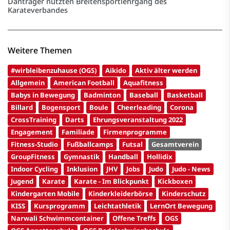
Danträger nutzten Breitensportlehrgang des
Karateverbandes
Weitere Themen
#wirbleibenzuhause (OGS)
Aikido
Aktiv älter werden
Allgemein
American Football
Aquafitness
Babys in Bewegung
Badminton
Baseball
Basketball
Billard
Bogensport
Boule
Cheerleading
Corona
CrossTraining
Darts
Ehrungsveranstaltung 2022
Engagement
Familiade
Firmenprogramme
Fitness-Studio
Fußballcamps
Futsal
Gesamtverein
GroupFitness
Gymnastik
Handball
Hollidix
Indoor Cycling
Inklusion
JHV
Jobs
Judo
Judo - News
Jugend
Karate
Karate - Im Blickpunkt
Kickboxen
Kindergarten Mobile
Kinderkleiderbörse
Kinderschutz
KISS
Kursprogramm
Leichtathletik
LernOrt Bewegung
Narwali Schwimmcontainer
Offene Treffs
OGS