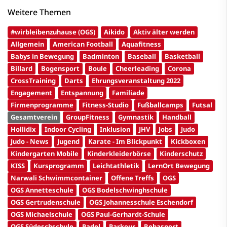
Weitere Themen
#wirbleibenzuhause (OGS)
Aikido
Aktiv älter werden
Allgemein
American Football
Aquafitness
Babys in Bewegung
Badminton
Baseball
Basketball
Billard
Bogensport
Boule
Cheerleading
Corona
CrossTraining
Darts
Ehrungsveranstaltung 2022
Engagement
Entspannung
Familiade
Firmenprogramme
Fitness-Studio
Fußballcamps
Futsal
Gesamtverein
GroupFitness
Gymnastik
Handball
Hollidix
Indoor Cycling
Inklusion
JHV
Jobs
Judo
Judo - News
Jugend
Karate - Im Blickpunkt
Kickboxen
Kindergarten Mobile
Kinderkleiderbörse
Kinderschutz
KISS
Kursprogramm
Leichtathletik
LernOrt Bewegung
Narwali Schwimmcontainer
Offene Treffs
OGS
OGS Annetteschule
OGS Bodelschwinghschule
OGS Gertrudenschule
OGS Johannesschule Eschendorf
OGS Michaelschule
OGS Paul-Gerhardt-Schule
OGS Südeschschule
Padel
Parkour
Rehasport