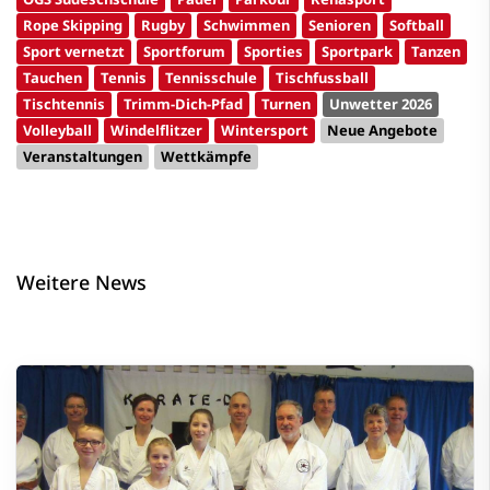
Rope Skipping
Rugby
Schwimmen
Senioren
Softball
Sport vernetzt
Sportforum
Sporties
Sportpark
Tanzen
Tauchen
Tennis
Tennisschule
Tischfussball
Tischtennis
Trimm-Dich-Pfad
Turnen
Unwetter 2026
Volleyball
Windelflitzer
Wintersport
Neue Angebote
Veranstaltungen
Wettkämpfe
Weitere News