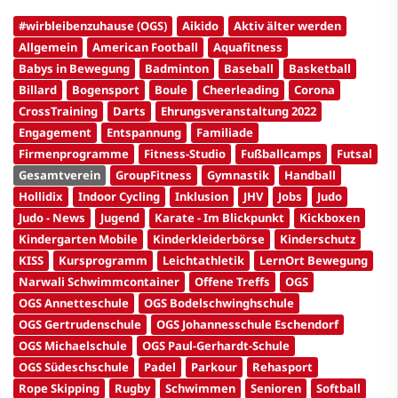
#wirbleibenzuhause (OGS)
Aikido
Aktiv älter werden
Allgemein
American Football
Aquafitness
Babys in Bewegung
Badminton
Baseball
Basketball
Billard
Bogensport
Boule
Cheerleading
Corona
CrossTraining
Darts
Ehrungsveranstaltung 2022
Engagement
Entspannung
Familiade
Firmenprogramme
Fitness-Studio
Fußballcamps
Futsal
Gesamtverein
GroupFitness
Gymnastik
Handball
Hollidix
Indoor Cycling
Inklusion
JHV
Jobs
Judo
Judo - News
Jugend
Karate - Im Blickpunkt
Kickboxen
Kindergarten Mobile
Kinderkleiderbörse
Kinderschutz
KISS
Kursprogramm
Leichtathletik
LernOrt Bewegung
Narwali Schwimmcontainer
Offene Treffs
OGS
OGS Annetteschule
OGS Bodelschwinghschule
OGS Gertrudenschule
OGS Johannesschule Eschendorf
OGS Michaelschule
OGS Paul-Gerhardt-Schule
OGS Südeschschule
Padel
Parkour
Rehasport
Rope Skipping
Rugby
Schwimmen
Senioren
Softball