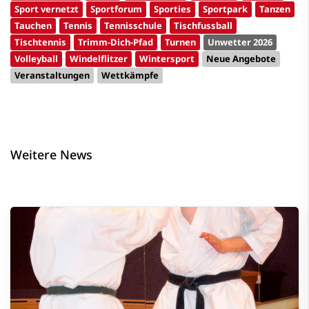
Sport vernetzt
Sportforum
Sporties
Sportpark
Tanzen
Tauchen
Tennis
Tennisschule
Tischfussball
Tischtennis
Trimm-Dich-Pfad
Turnen
Unwetter 2026
Volleyball
Windelflitzer
Wintersport
Neue Angebote
Veranstaltungen
Wettkämpfe
Weitere News