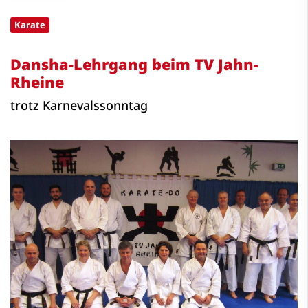
Karate
Dansha-Lehrgang beim TV Jahn-
Rheine
trotz Karnevalssonntag