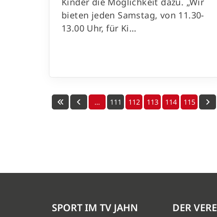
Kinder die Möglichkeit dazu. „Wir
bieten jeden Samstag, von 11.30-
13.00 Uhr, für Ki…
…
111
112
113
114
115
SPORT IM TV JAHN
DER VERE