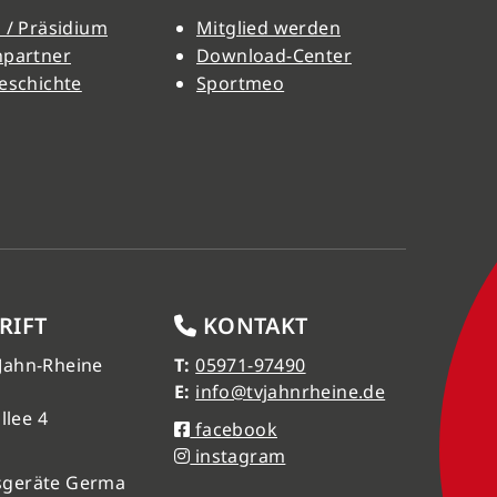
 / Präsidium
Mitglied werden
hpartner
Download-Center
eschichte
Sportmeo
RIFT
KONTAKT
 Jahn-Rheine
T:
05971-97490
E:
info@tvjahnrheine.de
llee 4
facebook
instagram
sgeräte Germa