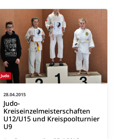
Judo
28.04.2015
Kontakt
Judo-
:
05971-97490
Kreiseinzelmeisterschaften
:
info@tvjahnrheine.de
U12/U15 und Kreispoolturnier
U9
facebook
instagram