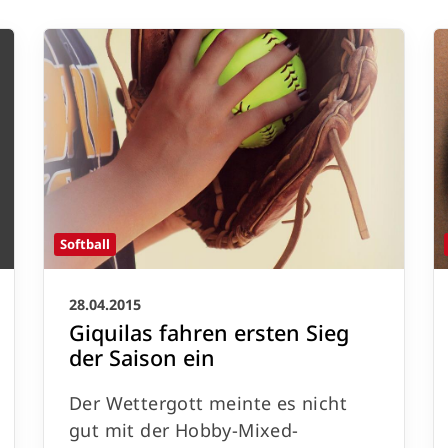
Softball
28.04.2015
Anschrift
Giquilas fahren ersten Sieg
Turnverein Jahn-Rheine 1885 e.V.
T
der Saison ein
Germanenallee 4
E
Der Wettergott meinte es nicht
(für Navigationsgeräte Germanenallee
gut mit der Hobby-Mixed-
6)